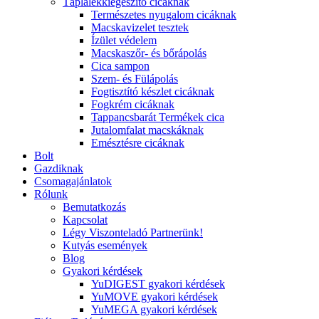
Táplálékkiegészítő cicáknak
Természetes nyugalom cicáknak
Macskavizelet tesztek
Ízület védelem
Macskaszőr- és bőrápolás
Cica sampon
Szem- és Fülápolás
Fogtisztító készlet cicáknak
Fogkrém cicáknak
Tappancsbarát Termékek cica
Jutalomfalat macskáknak
Emésztésre cicáknak
Bolt
Gazdiknak
Csomagajánlatok
Rólunk
Bemutatkozás
Kapcsolat
Légy Viszonteladó Partnerünk!
Kutyás események
Blog
Gyakori kérdések
YuDIGEST gyakori kérdések
YuMOVE gyakori kérdések
YuMEGA gyakori kérdések