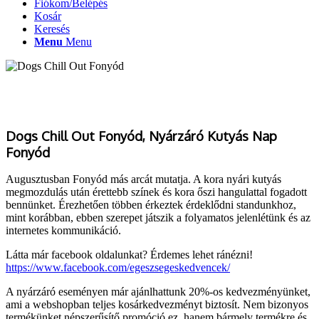
Fiókom/Belépés
Kosár
Keresés
Menu
Menu
Dogs Chill Out Fonyód, Nyárzáró Kutyás Nap
Fonyód
Augusztusban Fonyód más arcát mutatja. A kora nyári kutyás
megmozdulás után érettebb színek és kora őszi hangulattal fogadott
bennünket. Érezhetően többen érkeztek érdeklődni standunkhoz,
mint korábban, ebben szerepet játszik a folyamatos jelenlétünk és az
internetes kommunikáció.
Látta már facebook oldalunkat? Érdemes lehet ránézni!
https://www.facebook.com/egeszsegeskedvencek/
A nyárzáró eseményen már ajánlhattunk 20%-os kedvezményünket,
ami a webshopban teljes kosárkedvezményt biztosít. Nem bizonyos
termékünket népszerűsítő promóció ez, hanem bármely termékre és