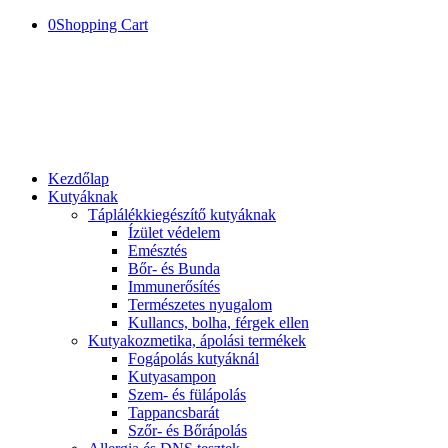
0
Shopping Cart
Kezdőlap
Kutyáknak
Táplálékkiegészítő kutyáknak
Ízület védelem
Emésztés
Bőr- és Bunda
Immunerősítés
Természetes nyugalom
Kullancs, bolha, férgek ellen
Kutyakozmetika, ápolási termékek
Fogápolás kutyáknál
Kutyasampon
Szem- és fülápolás
Tappancsbarát
Szőr- és Bőrápolás