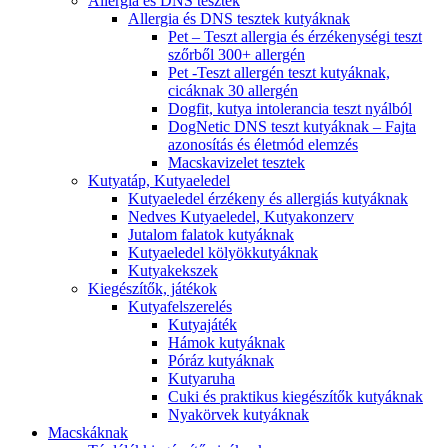
Allergia és DNS tesztek
Allergia és DNS tesztek kutyáknak
Pet – Teszt allergia és érzékenységi teszt
szőrből 300+ allergén
Pet -Teszt allergén teszt kutyáknak,
cicáknak 30 allergén
Dogfit, kutya intolerancia teszt nyálból
DogNetic DNS teszt kutyáknak – Fajta
azonosítás és életmód elemzés
Macskavizelet tesztek
Kutyatáp, Kutyaeledel
Kutyaeledel érzékeny és allergiás kutyáknak
Nedves Kutyaeledel, Kutyakonzerv
Jutalom falatok kutyáknak
Kutyaeledel kölyökkutyáknak
Kutyakekszek
Kiegészítők, játékok
Kutyafelszerelés
Kutyajáték
Hámok kutyáknak
Póráz kutyáknak
Kutyaruha
Cuki és praktikus kiegészítők kutyáknak
Nyakörvek kutyáknak
Macskáknak