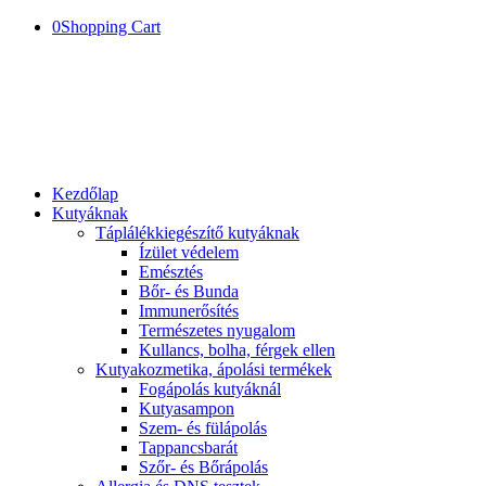
0
Shopping Cart
Kezdőlap
Kutyáknak
Táplálékkiegészítő kutyáknak
Ízület védelem
Emésztés
Bőr- és Bunda
Immunerősítés
Természetes nyugalom
Kullancs, bolha, férgek ellen
Kutyakozmetika, ápolási termékek
Fogápolás kutyáknál
Kutyasampon
Szem- és fülápolás
Tappancsbarát
Szőr- és Bőrápolás