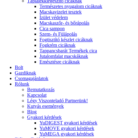
Táplálékkiegészítő cicáknak
Természetes nyugalom cicáknak
Macskavizelet tesztek
Ízület védelem
Macskaszőr- és bőrápolás
Cica sampon
Szem- és Fülápolás
Fogtisztító készlet cicáknak
Fogkrém cicáknak
Tappancsbarát Termékek cica
Jutalomfalat macskáknak
Emésztésre cicáknak
Bolt
Gazdiknak
Csomagajánlatok
Rólunk
Bemutatkozás
Kapcsolat
Légy Viszonteladó Partnerünk!
Kutyás események
Blog
Gyakori kérdések
YuDIGEST gyakori kérdések
YuMOVE gyakori kérdések
YuMEGA gyakori kérdések