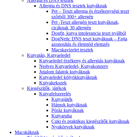
Allergia és DNS tesztek
Allergia és DNS tesztek kutyáknak
Pet – Teszt allergia és érzékenységi teszt
szőrből 300+ allergén
Pet -Teszt allergén teszt kutyáknak,
cicáknak 30 allergén
Dogfit, kutya intolerancia teszt nyálból
DogNetic DNS teszt kutyáknak – Fajta
azonosítás és életmód elemzés
Macskavizelet tesztek
Kutyatáp, Kutyaeledel
Kutyaeledel érzékeny és allergiás kutyáknak
Nedves Kutyaeledel, Kutyakonzerv
Jutalom falatok kutyáknak
Kutyaeledel kölyökkutyáknak
Kutyakekszek
Kiegészítők, játékok
Kutyafelszerelés
Kutyajáték
Hámok kutyáknak
Póráz kutyáknak
Kutyaruha
Cuki és praktikus kiegészítők kutyáknak
Nyakörvek kutyáknak
Macskáknak