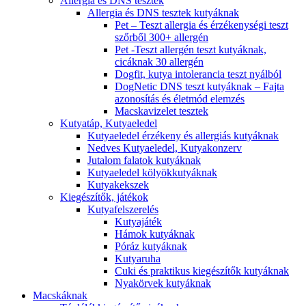
Allergia és DNS tesztek
Allergia és DNS tesztek kutyáknak
Pet – Teszt allergia és érzékenységi teszt
szőrből 300+ allergén
Pet -Teszt allergén teszt kutyáknak,
cicáknak 30 allergén
Dogfit, kutya intolerancia teszt nyálból
DogNetic DNS teszt kutyáknak – Fajta
azonosítás és életmód elemzés
Macskavizelet tesztek
Kutyatáp, Kutyaeledel
Kutyaeledel érzékeny és allergiás kutyáknak
Nedves Kutyaeledel, Kutyakonzerv
Jutalom falatok kutyáknak
Kutyaeledel kölyökkutyáknak
Kutyakekszek
Kiegészítők, játékok
Kutyafelszerelés
Kutyajáték
Hámok kutyáknak
Póráz kutyáknak
Kutyaruha
Cuki és praktikus kiegészítők kutyáknak
Nyakörvek kutyáknak
Macskáknak