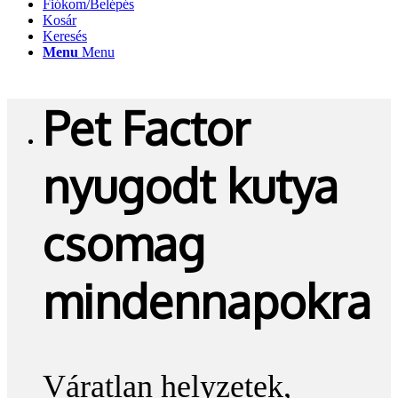
Fiókom/Belépés
Kosár
Keresés
Menu
Menu
Pet Factor
nyugodt kutya
csomag
mindennapokra
Váratlan helyzetek,