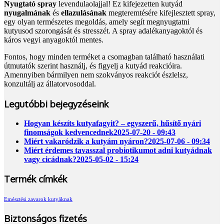
Nyugtató spray
levendulaolajjal! Ez kifejezetten kutyád
nyugalmának
és
ellazulásának
megteremtésére kifejlesztett spray,
egy olyan természetes megoldás, amely segít megnyugtatni
kutyusod szorongását és stresszét. A spray adalékanyagoktól és
káros vegyi anyagoktól mentes.
Fontos, hogy minden terméket a csomagban található használati
útmutatók szerint használj, és figyelj a kutyád reakcióira.
Amennyiben bármilyen nem szokványos reakciót észlelsz,
konzultálj az állatorvosoddal.
Legutóbbi bejegyzéseink
Hogyan készíts kutyafagyit? – egyszerű, hűsítő nyári
finomságok kedvencednek
2025-07-20 - 09:43
Miért vakaródzik a kutyám nyáron?
2025-07-06 - 09:34
Miért érdemes tavasszal probiotikumot adni kutyádnak
vagy cicádnak?
2025-05-02 - 15:24
Termék címkék
Emésztési zavarok kutyáknak
Biztonságos fizetés