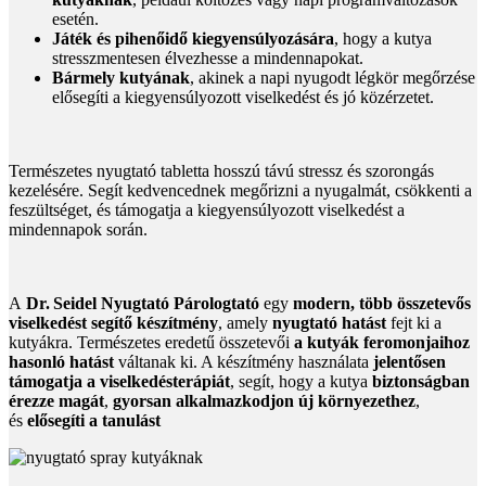
esetén.
Játék és pihenőidő kiegyensúlyozására
, hogy a kutya
stresszmentesen élvezhesse a mindennapokat.
Bármely kutyának
, akinek a napi nyugodt légkör megőrzése
elősegíti a kiegyensúlyozott viselkedést és jó közérzetet.
Természetes nyugtató tabletta hosszú távú stressz és szorongás
kezelésére. Segít kedvencednek megőrizni a nyugalmát, csökkenti a
feszültséget, és támogatja a kiegyensúlyozott viselkedést a
mindennapok során.
A
Dr. Seidel Nyugtató Párologtató
egy
modern, több összetevős
viselkedést segítő készítmény
, amely
nyugtató hatást
fejt ki a
kutyákra. Természetes eredetű összetevői
a kutyák feromonjaihoz
hasonló hatást
váltanak ki. A készítmény használata
jelentősen
támogatja a viselkedésterápiát
, segít, hogy a kutya
biztonságban
érezze magát
,
gyorsan alkalmazkodjon új környezethez
,
és
elősegíti a tanulást