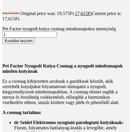
19,575
Ft
Original price was: 19,575Ft.
17,615
Ft
Current price is:
17,615Ft.
Pet Factor nyugodt kutya csomag mindennapokra mennyiség
Kosárba teszem
Pet Factor Nyugodt Kutya Csomag a nyugodt mindennapok
minden kutyának
Ez a csomag kifejezetten azoknak a gazdiknak készült, akik
szeretnék kutyájukat folyamatosan támogatni a nyugodt,
kiegyensúlyozott mindennapokban. A csomag elemei segítik a
stressz és feszültség csökkentését, elősegítik a harmonikus
viselkedést otthon, utazás közben vagy játék és pihenőidő alatt.
A csomag tartalma:
dr Seidel Elektromos nyugtató párologtató kutyáknak:
Finom, folyamatos hatóanyag-leadás a levegőbe, amely