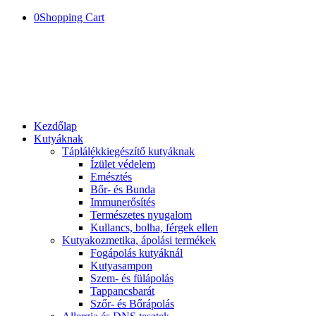
0
Shopping Cart
Kezdőlap
Kutyáknak
Táplálékkiegészítő kutyáknak
Ízület védelem
Emésztés
Bőr- és Bunda
Immunerősítés
Természetes nyugalom
Kullancs, bolha, férgek ellen
Kutyakozmetika, ápolási termékek
Fogápolás kutyáknál
Kutyasampon
Szem- és fülápolás
Tappancsbarát
Szőr- és Bőrápolás