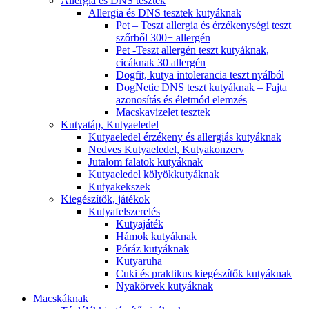
Allergia és DNS tesztek
Allergia és DNS tesztek kutyáknak
Pet – Teszt allergia és érzékenységi teszt
szőrből 300+ allergén
Pet -Teszt allergén teszt kutyáknak,
cicáknak 30 allergén
Dogfit, kutya intolerancia teszt nyálból
DogNetic DNS teszt kutyáknak – Fajta
azonosítás és életmód elemzés
Macskavizelet tesztek
Kutyatáp, Kutyaeledel
Kutyaeledel érzékeny és allergiás kutyáknak
Nedves Kutyaeledel, Kutyakonzerv
Jutalom falatok kutyáknak
Kutyaeledel kölyökkutyáknak
Kutyakekszek
Kiegészítők, játékok
Kutyafelszerelés
Kutyajáték
Hámok kutyáknak
Póráz kutyáknak
Kutyaruha
Cuki és praktikus kiegészítők kutyáknak
Nyakörvek kutyáknak
Macskáknak