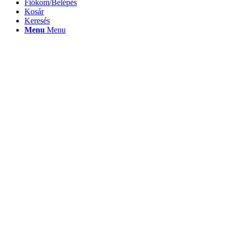
Fiókom/Belépés
Kosár
Keresés
Menu
Menu
MoveEase Epsom sós gél fájdalmas
izületekre kutyáknak 250ml