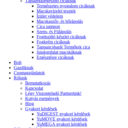
Táplálékkiegészítő cicáknak
Természetes nyugalom cicáknak
Macskavizelet tesztek
Ízület védelem
Macskaszőr- és bőrápolás
Cica sampon
Szem- és Fülápolás
Fogtisztító készlet cicáknak
Fogkrém cicáknak
Tappancsbarát Termékek cica
Jutalomfalat macskáknak
Emésztésre cicáknak
Bolt
Gazdiknak
Csomagajánlatok
Rólunk
Bemutatkozás
Kapcsolat
Légy Viszonteladó Partnerünk!
Kutyás események
Blog
Gyakori kérdések
YuDIGEST gyakori kérdések
YuMOVE gyakori kérdések
YuMEGA gyakori kérdések