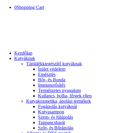
0
Shopping Cart
Kezdőlap
Kutyáknak
Táplálékkiegészítő kutyáknak
Ízület védelem
Emésztés
Bőr- és Bunda
Immunerősítés
Természetes nyugalom
Kullancs, bolha, férgek ellen
Kutyakozmetika, ápolási termékek
Fogápolás kutyáknál
Kutyasampon
Szem- és fülápolás
Tappancsbarát
Szőr- és Bőrápolás